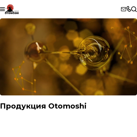
Продукция Otomoshi
Универсальные моторные масла
Сервисные моторные масла
Трансмиссионные масла
Моторные масла для грузовых автомобилей
Мото масла
Гидравлические масла
Индустриальные масла
Компрессорные масла
Антифриз
Пластичные смазки