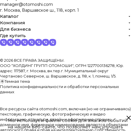
manager@otomoshi.com
г. Москва, Варшавское ш., 118, корп. 1
Каталог
Компания
Для бизнеса
Где купить
© 2026 ВСЕ ПРАВА ЗАЩИЩЕНЫ.
ООО "ХОЛДИНГ ГРУПП ОТОМОШИ", ОГРН 1227700136278, Юр.
адрес: 117587, г. Москва, вн.тер.г. Муниципальный округ
Чертаново Северное, ш. Варшавское, д. 118, к. 1, помещ. 1/5.
Темная тема
Политика конфиденциальности и обработки персональных
данных
Все ресурсы сайта otomoshi.com, включая (но не ограничиваясь)
текстовую, графическую, фотографическую и видео
информацию, структуру, дизайн и оформление страниц,
Мы используем файлы cookie для анализа событий
доменное имя, фирменное наименование являются объектами
на нашем веб-сайте, что позволяет нам улучшать
авторского права и прав на интеллектуальную собственность,