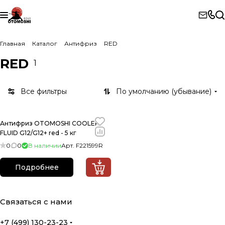
Главная
Каталог
Антифриз
RED
RED
1
Все фильтры
По умолчанию (убывание)
Антифриз OTOMOSHI COOLER
FLUID G12/G12+ red - 5 кг
0
0
В наличии
Арт.
F221599R
Подробнее
Связаться с нами
+7 (499) 130-23-23