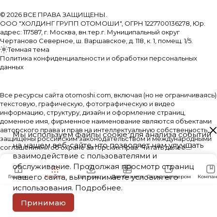
© 2026 ВСЕ ПРАВА ЗАЩИЩЕНЫ.
ООО "ХОЛДИНГ ГРУПП ОТОМОШИ", ОГРН 1227700136278, Юр.
адрес: 117587, г. Москва, вн.тер.г. Муниципальный округ
Чертаново Северное, ш. Варшавское, д. 118, к. 1, помещ. 1/5.
Темная тема
Политика конфиденциальности и обработки персональных
данных
Все ресурсы сайта otomoshi.com, включая (но не ограничиваясь)
текстовую, графическую, фотографическую и видео
информацию, структуру, дизайн и оформление страниц,
доменное имя, фирменное наименование являются объектами
авторского права и прав на интеллектуальную собственность,
Мы используем файлы cookie для анализа событий
защищены российским законодательством и международными
на нашем веб-сайте, что позволяет нам улучшать
соглашениями об охране авторских прав.
Читать далее
взаимодействие с пользователями и
обслуживание. Продолжая просмотр страниц
нашего сайта, вы принимаете условия его
Главная
Каталог
Где купить
Для бизнеса
Стать партнером
Компан
использования.
Подробнее
.
Принимаю