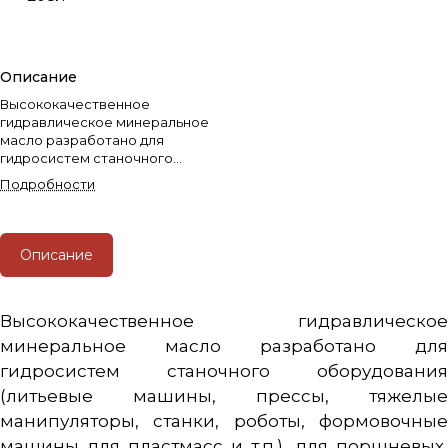
Описание
Высококачественное
гидравлическое минеральное
масло разработано для
гидросистем станочного
оборудования (литьевые
Подробности
машины, прессы, тяжелые
манипуляторы, станки, роботы,
формовочные машины для
пластмасс и т.п.), для
Описание
поршневых, шестеренчатых,
лопастных, аксиально-
поршневых насосов, в
Высококачественное гидравлическое
соответствии с требованиями
производителя.
минеральное масло разработано для
гидросистем станочного оборудования
(литьевые машины, прессы, тяжелые
манипуляторы, станки, роботы, формовочные
машины для пластмасс и т.п.), для поршневых,