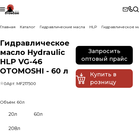
Главная
Каталог
Гидравлические масла
HLP
Гидравлическое м
Гидравлическое
масло Hydraulic
Запросить
оптовый прайс
HLP VG-46
OTOMOSHI - 60 л
Купить в
розницу
0
Арт.
MF217500
Объём:
60л
20л
60л
208л