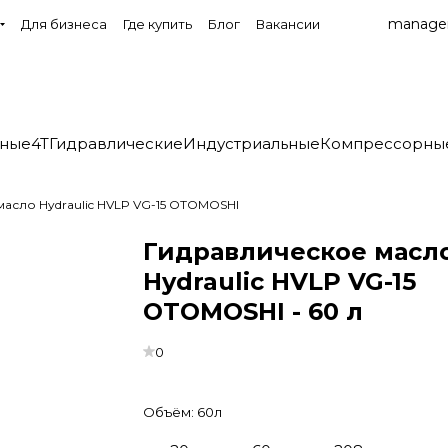
manage
Для бизнеса
Где купить
Блог
Вакансии
нные
4T
Гидравлические
Индустриальные
Компрессорны
асло Hydraulic HVLP VG-15 OTOMOSHI
Гидравлическое масл
Hydraulic HVLP VG-15
OTOMOSHI - 60 л
0
Объём:
60л