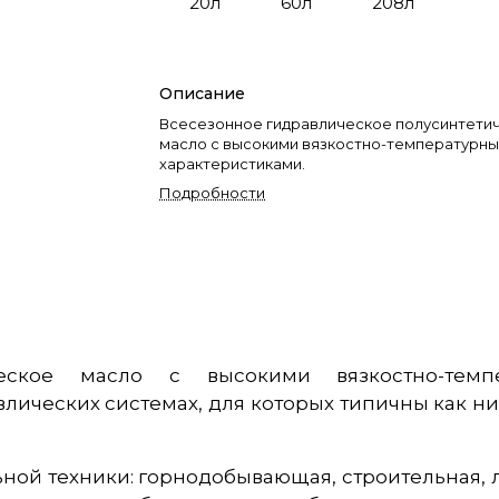
20л
60л
208л
Описание
Всесезонное гидравлическое полусинтети
масло с высокими вязкостно-температурн
характеристиками.
Подробности
ческое масло с высокими вязкостно-темп
ических системах, для которых типичны как ни
ной техники: горнодобывающая, строительная, 