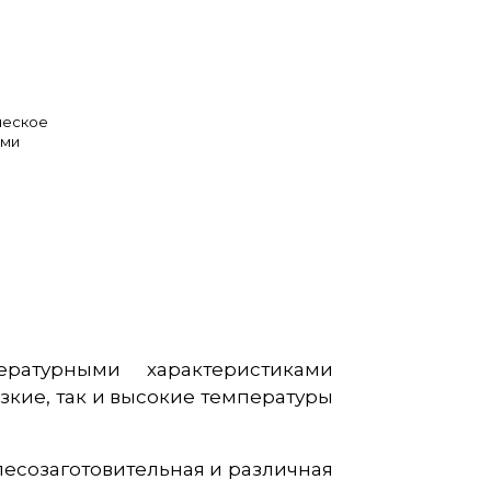
ческое
ыми
ературными характеристиками
зкие, так и высокие температуры
лесозаготовительная и различная