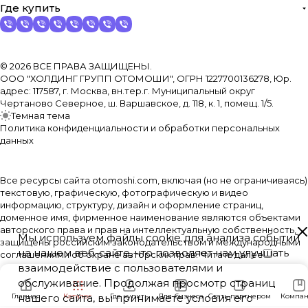
Где купить
© 2026 ВСЕ ПРАВА ЗАЩИЩЕНЫ.
ООО "ХОЛДИНГ ГРУПП ОТОМОШИ", ОГРН 1227700136278, Юр.
адрес: 117587, г. Москва, вн.тер.г. Муниципальный округ
Чертаново Северное, ш. Варшавское, д. 118, к. 1, помещ. 1/5.
Темная тема
Политика конфиденциальности и обработки персональных
данных
Все ресурсы сайта otomoshi.com, включая (но не ограничиваясь)
текстовую, графическую, фотографическую и видео
информацию, структуру, дизайн и оформление страниц,
доменное имя, фирменное наименование являются объектами
авторского права и прав на интеллектуальную собственность,
Мы используем файлы cookie для анализа событий
защищены российским законодательством и международными
на нашем веб-сайте, что позволяет нам улучшать
соглашениями об охране авторских прав.
Читать далее
взаимодействие с пользователями и
обслуживание. Продолжая просмотр страниц
Главная
нашего сайта, вы принимаете условия его
Каталог
Где купить
Для бизнеса
Стать партнером
Компан