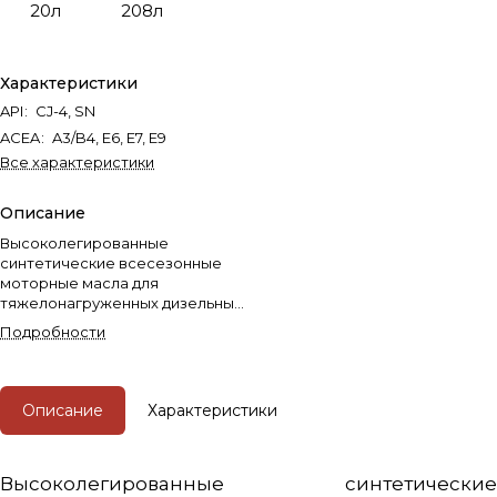
20л
208л
Характеристики
API
:
CJ-4, SN
ACEA
:
A3/B4, E6, E7, E9
Все характеристики
Описание
Высоколегированные
синтетические всесезонные
моторные масла для
тяжелонагруженных дизельных
двигателей класса USHPD (Ultra
Подробности
Super High Performance Diesel
Oil) коммерческого
автотранспорта и спецтехники
ведущих производителей,
Описание
Характеристики
требующих уровень
эксплуатационных свойств API
CJ-4/SM и ниже.
Высоколегированные синтетические