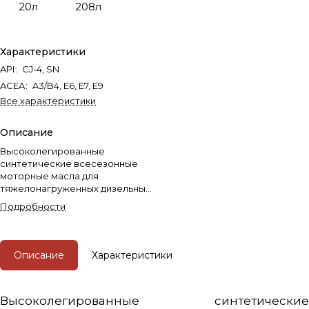
20л
208л
Характеристики
API
:
CJ-4, SN
ACEA
:
A3/B4, E6, E7, E9
Все характеристики
Описание
Высоколегированные
синтетические всесезонные
моторные масла для
тяжелонагруженных дизельных
двигателей класса USHPD (Ultra
Подробности
Super High Performance Diesel
Oil) коммерческого
автотранспорта и спецтехники
ведущих производителей,
Описание
Характеристики
требующих уровень
эксплуатационных свойств API
CJ-4/SM и ниже.
Высоколегированные синтетические