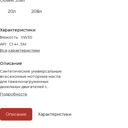
Объём:
208л
20л
208л
Характеристики
Вязкость
:
0W30
API
:
CI-4+, SM
Все характеристики
Описание
Cинтетические универсальные
всесезонные моторные масла
для тяжелонагруженных
дизельных двигателей с
турбонаддувом современного
Подробности
коммерческого
автотранспорта и спецтехники
ведущих производителей,
требующих уровень
Описание
Характеристики
эксплуатационных свойств API
CI-4 Plus/SM и ниже.