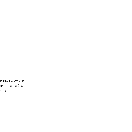
ые моторные
вигателей с
ого
уатационных