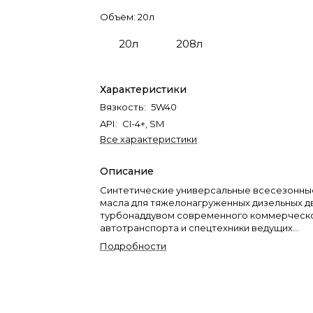
Объём:
20л
20л
208л
Характеристики
Вязкость
:
5W40
API
:
CI-4+, SM
Все характеристики
Описание
Cинтетические универсальные всесезонн
масла для тяжелонагруженных дизельных д
турбонаддувом современного коммерческ
автотранспорта и спецтехники ведущих
производителей, требующих уровень экспл
Подробности
свойств API CI-4 Plus/SM и ниже.