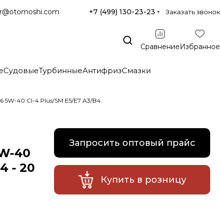
r@otomoshi.com
+7 (499) 130-23-23
Заказать звонок
Сравнение
Избранное
е
Судовые
Турбинные
Антифриз
Смазки
5W-40 CI-4 Plus/SM E5/E7 A3/B4
Запросить оптовый прайс
5W-40
4 - 20
Купить в розницу