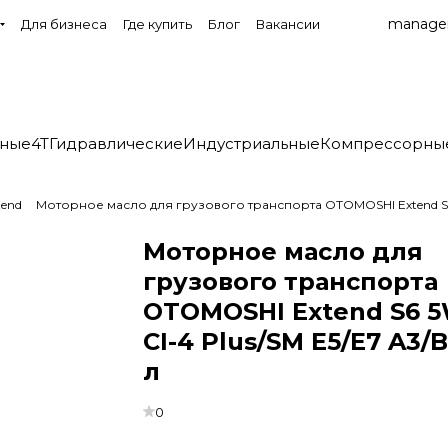
manage
Для бизнеса
Где купить
Блог
Вакансии
нные
4T
Гидравлические
Индустриальные
Компрессорны
tend
Моторное масло для грузового транспорта OTOMOSHI Extend S6 
Моторное масло для
грузового транспорта
OTOMOSHI Extend S6 
CI-4 Plus/SM E5/E7 A3/B
л
0