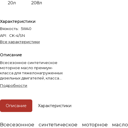
20л
208л
Характеристики
Вязкость
:
5W40
API
:
CK-4/SN
Все характеристики
Описание
Всесезонное синтетическое
моторное масло премиум-
класса для тяжелонагруженных
дизельных двигателей, класса
USHPD (Ultra Super High
Подробности
Performance Diesel Oil).
Описание
Характеристики
Всесезонное синтетическое моторное масло