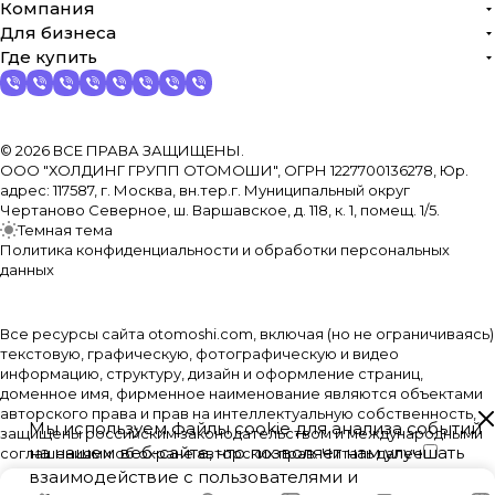
Компания
Для бизнеса
Где купить
© 2026 ВСЕ ПРАВА ЗАЩИЩЕНЫ.
ООО "ХОЛДИНГ ГРУПП ОТОМОШИ", ОГРН 1227700136278, Юр.
адрес: 117587, г. Москва, вн.тер.г. Муниципальный округ
Чертаново Северное, ш. Варшавское, д. 118, к. 1, помещ. 1/5.
Темная тема
Политика конфиденциальности и обработки персональных
данных
Все ресурсы сайта otomoshi.com, включая (но не ограничиваясь)
текстовую, графическую, фотографическую и видео
информацию, структуру, дизайн и оформление страниц,
доменное имя, фирменное наименование являются объектами
авторского права и прав на интеллектуальную собственность,
Мы используем файлы cookie для анализа событий
защищены российским законодательством и международными
на нашем веб-сайте, что позволяет нам улучшать
соглашениями об охране авторских прав.
Читать далее
взаимодействие с пользователями и