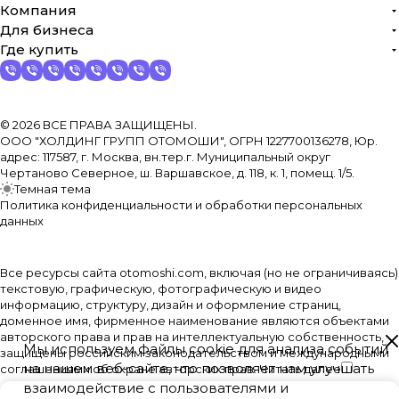
Компания
Для бизнеса
Где купить
© 2026 ВСЕ ПРАВА ЗАЩИЩЕНЫ.
ООО "ХОЛДИНГ ГРУПП ОТОМОШИ", ОГРН 1227700136278, Юр.
адрес: 117587, г. Москва, вн.тер.г. Муниципальный округ
Чертаново Северное, ш. Варшавское, д. 118, к. 1, помещ. 1/5.
Темная тема
Политика конфиденциальности и обработки персональных
данных
Все ресурсы сайта otomoshi.com, включая (но не ограничиваясь)
текстовую, графическую, фотографическую и видео
информацию, структуру, дизайн и оформление страниц,
доменное имя, фирменное наименование являются объектами
авторского права и прав на интеллектуальную собственность,
Мы используем файлы cookie для анализа событий
защищены российским законодательством и международными
на нашем веб-сайте, что позволяет нам улучшать
соглашениями об охране авторских прав.
Читать далее
взаимодействие с пользователями и