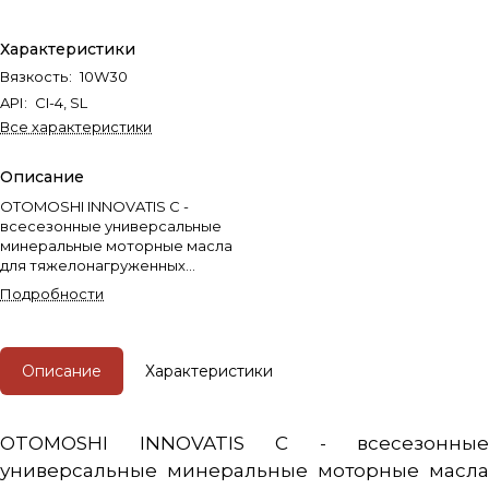
Характеристики
Вязкость
:
10W30
API
:
CI-4, SL
Все характеристики
Описание
OTOMOSHI INNOVATIS C -
всесезонные универсальные
минеральные моторные масла
для тяжелонагруженных
дизельных двигателей Cummins,
Подробности
работающих в тяжелых
условиях эксплуатации, и
требующих уровень
эксплуатационных свойств API
Описание
Характеристики
CI-4/SL и ниже.
OTOMOSHI INNOVATIS C - всесезонные
универсальные минеральные моторные масла