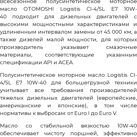
Всесезонное полусинтетическое моторное
материалы, соответствующие
указанным спецификации API и
масло OTOMOSHI Logistis CI-4/SL E7 10W-
ACEA.
40 подходит для дизельных двигателей с
высокими мощностными характеристиками и
удлиненным интервалом замены от 45 000 км, а
также дизелей малой мощности, для которых
производитель указывает смазочные
материалы, соответствующие указанным
спецификации API и ACEA.
Полусинтетическое моторное масло Logistis CI-
4/SL E7 10W-40 для большегрузной техники
учитывает все требования производителей
тяжелых дизельных двигателей (европейские,
американские и японские), в том числе
нормативы к выбросам: от Euro I до Euro V.
Масло со стабильной вязкостью 10W-40
обеспечивает чистоту поршней, эффективно