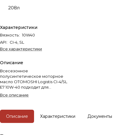
208л
Характеристики
Вязкость
:
10W40
API
:
CI-4, SL
Все характеристики
Описание
Всесезонное
полусинтетическое моторное
масло OTOMOSHI Logistis CI-4/SL
E7 10W-40 подходит для
дизельных двигателей с
Все описание
высокими мощностными
характеристиками и
удлиненным интервалом
замены от 45 000 км, а также
Описание
Характеристики
Документы
дизелей малой мощности, для
которых производитель
указывает смазочные