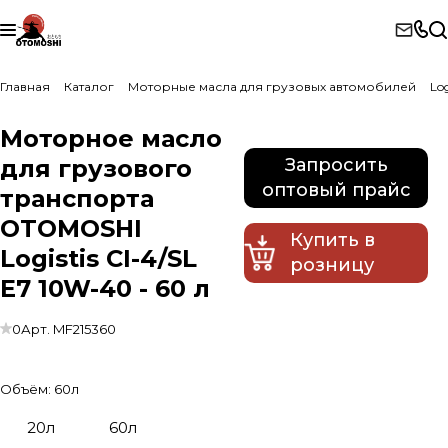
Главная
Каталог
Моторные масла для грузовых автомобилей
Log
Моторное масло
для грузового
Запросить
оптовый прайс
транспорта
OTOMOSHI
Купить в
Logistis CI-4/SL
розницу
E7 10W-40 - 60 л
0
Арт.
MF215360
Объём:
60л
20л
60л