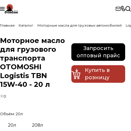
Главная
Каталог
Моторные масла для грузовых автомобилей
Log
Моторное масло
для грузового
Запросить
оптовый прайс
транспорта
OTOMOSHI
Купить в
Logistis TBN
розницу
15W-40 - 20 л
0
Объём:
20л
20л
208л