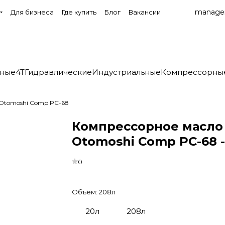
manage
Для бизнеса
Где купить
Блог
Вакансии
нные
4T
Гидравлические
Индустриальные
Компрессорны
Otomoshi Comp PC-68
Компрессорное масло
Otomoshi Comp PC-68 -
0
Объём:
208л
20л
208л