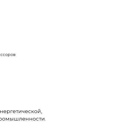
ессоров
нергетической,
 промышленности.