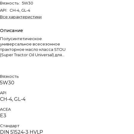
Вязкость
:
5W30
API
:
CH-4, GL-4
Все характеристики
Описание
Полусинтетическое
универсальное всесезонное
тракторное масло класса STOU
(Super Tractor Oil Universal) для
внедорожной
сельскохозяйственной,
лесозаготовительной и
строительной техники.
Вязкость
5W30
API
CH-4, GL-4
ACEA
E3
Стандарт
DIN 51524-3 HVLP