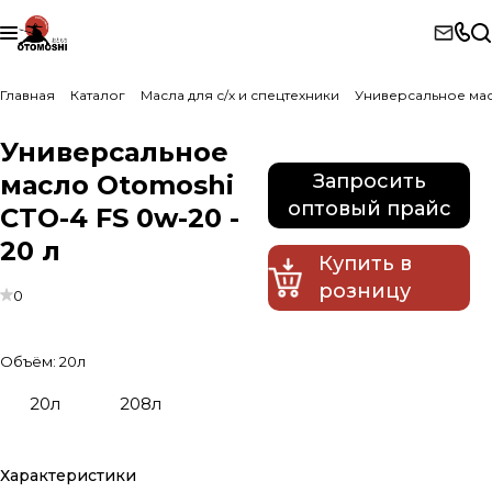
Главная
Каталог
Масла для с/х и спецтехники
Универсальное мас
Универсальное
масло Otomoshi
Запросить
оптовый прайс
CTO-4 FS 0w-20 -
20 л
Купить в
розницу
0
Объём:
20л
20л
208л
Характеристики