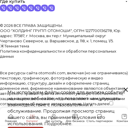
Где купить
© 2026 ВСЕ ПРАВА ЗАЩИЩЕНЫ.
ООО "ХОЛДИНГ ГРУПП ОТОМОШИ", ОГРН 1227700136278, Юр.
адрес: 117587, г. Москва, вн.тер.г. Муниципальный округ
Чертаново Северное, ш. Варшавское, д. 118, к. 1, помещ. 1/5.
Темная тема
Политика конфиденциальности и обработки персональных
данных
Все ресурсы сайта otomoshi.com, включая (но не ограничиваясь)
текстовую, графическую, фотографическую и видео
информацию, структуру, дизайн и оформление страниц,
доменное имя, фирменное наименование являются объектами
Мы используем файлы cookie для анализа событий
авторского права и прав на интеллектуальную собственность,
на нашем веб-сайте, что позволяет нам улучшать
защищены российским законодательством и международными
соглашениями об охране авторских прав.
Читать далее
взаимодействие с пользователями и
обслуживание. Продолжая просмотр страниц
нашего сайта, вы принимаете условия его
Главная
Каталог
Где купить
Для бизнеса
Стать партнером
Компан
использования.
Подробнее
.