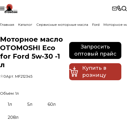
Главная
Каталог
Сервисные моторные масла
Ford
Моторное ма
Моторное масло
OTOMOSHI Eco
Запросить
оптовый прайс
for Ford 5w-30 -1
л
Купить в
розницу
0
Арт.
MF212345
Объём:
1л
1л
5л
60л
208л