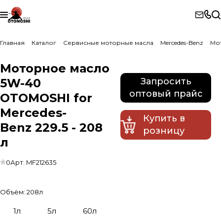
Главная
Каталог
Сервисные моторные масла
Mercedes-Benz
Мот
Моторное масло
5W-40
Запросить
оптовый прайс
OTOMOSHI for
Mercedes-
Купить в
Benz 229.5 - 208
розницу
л
0
Арт.
MF212635
Объём:
208л
1л
5л
60л