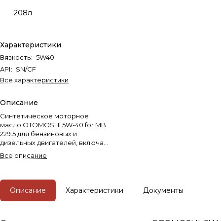
208л
Характеристики
Вязкость
:
5W40
API
:
SN/CF
Все характеристики
Описание
Синтетическое моторное
масло OTOMOSHI 5W-40 for MB
229.5 для бензиновых и
дизельных двигателей, включая
турбированные, оснащенных
Все описание
системой нейтрализации
отработавших газов, в том
числе DPF и без них.
Описание
Характеристики
Документы