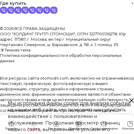
Где купить
© 2026 ВСЕ ПРАВА ЗАЩИЩЕНЫ.
ООО "ХОЛДИНГ ГРУПП ОТОМОШИ", ОГРН 1227700136278, Юр.
адрес: 117587, г. Москва, вн.тер.г. Муниципальный округ
Чертаново Северное, ш. Варшавское, д. 118, к. 1, помещ. 1/5.
Темная тема
Политика конфиденциальности и обработки персональных
данных
Все ресурсы сайта otomoshi.com, включая (но не ограничиваясь)
текстовую, графическую, фотографическую и видео
информацию, структуру, дизайн и оформление страниц,
доменное имя, фирменное наименование являются объектами
авторского права и прав на интеллектуальную собственность,
Мы используем файлы cookie для анализа событий
защищены российским законодательством и международными
на нашем веб-сайте, что позволяет нам улучшать
соглашениями об охране авторских прав.
Читать далее
взаимодействие с пользователями и
обслуживание. Продолжая просмотр страниц
Главная
нашего сайта, вы принимаете условия его
Каталог
Где купить
Для бизнеса
Стать партнером
Компан