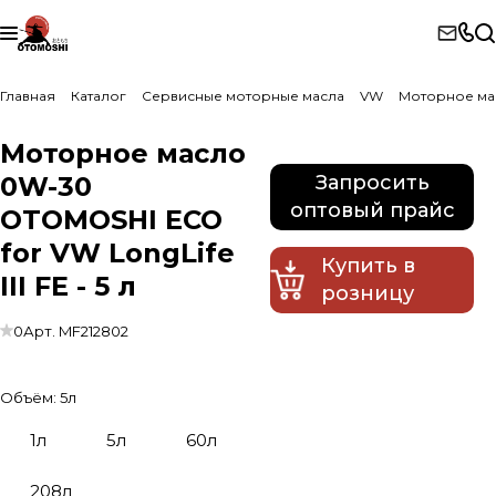
Главная
Каталог
Сервисные моторные масла
VW
Моторное мас
Моторное масло
0W-30
Запросить
оптовый прайс
OTOMOSHI ECO
for VW LongLife
Купить в
III FE - 5 л
розницу
0
Арт.
MF212802
Объём:
5л
1л
5л
60л
208л