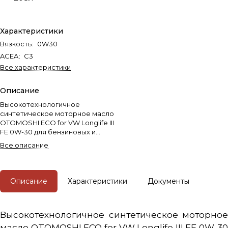
Характеристики
Вязкость
:
0W30
ACEA
:
C3
Все характеристики
Описание
Высокотехнологичное
синтетическое моторное масло
OTOMOSHI ECO for VW Longlife III
FE 0W-30 для бензиновых и
дизельных двигателей, включая
Все описание
двигатели с сажевыми
фильтрами (TFSI, TDI и др.).
Описание
Характеристики
Документы
Высокотехнологичное синтетическое моторное
масло OTOMOSHI ECO for VW Longlife III FE 0W-30