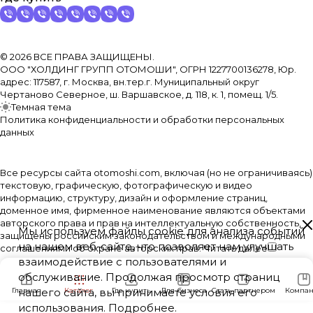
© 2026 ВСЕ ПРАВА ЗАЩИЩЕНЫ.
ООО "ХОЛДИНГ ГРУПП ОТОМОШИ", ОГРН 1227700136278, Юр.
адрес: 117587, г. Москва, вн.тер.г. Муниципальный округ
Чертаново Северное, ш. Варшавское, д. 118, к. 1, помещ. 1/5.
Темная тема
Политика конфиденциальности и обработки персональных
данных
Все ресурсы сайта otomoshi.com, включая (но не ограничиваясь)
текстовую, графическую, фотографическую и видео
информацию, структуру, дизайн и оформление страниц,
доменное имя, фирменное наименование являются объектами
авторского права и прав на интеллектуальную собственность,
Мы используем файлы cookie для анализа событий
защищены российским законодательством и международными
на нашем веб-сайте, что позволяет нам улучшать
соглашениями об охране авторских прав.
Читать далее
взаимодействие с пользователями и
обслуживание. Продолжая просмотр страниц
Главная
нашего сайта, вы принимаете условия его
Каталог
Где купить
Для бизнеса
Стать партнером
Компан
использования.
Подробнее
.