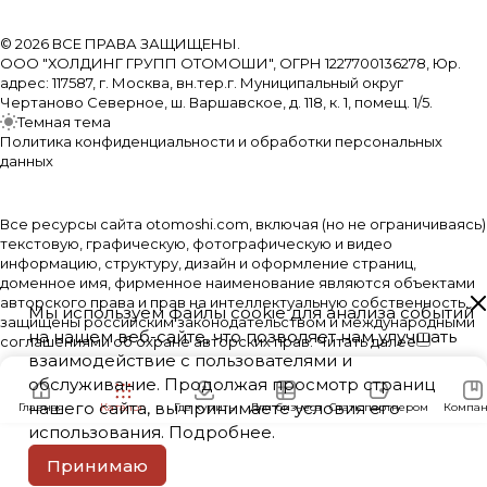
© 2026 ВСЕ ПРАВА ЗАЩИЩЕНЫ.
ООО "ХОЛДИНГ ГРУПП ОТОМОШИ", ОГРН 1227700136278, Юр.
адрес: 117587, г. Москва, вн.тер.г. Муниципальный округ
Чертаново Северное, ш. Варшавское, д. 118, к. 1, помещ. 1/5.
Темная тема
Политика конфиденциальности и обработки персональных
данных
Все ресурсы сайта otomoshi.com, включая (но не ограничиваясь)
текстовую, графическую, фотографическую и видео
информацию, структуру, дизайн и оформление страниц,
доменное имя, фирменное наименование являются объектами
авторского права и прав на интеллектуальную собственность,
Мы используем файлы cookie для анализа событий
защищены российским законодательством и международными
на нашем веб-сайте, что позволяет нам улучшать
соглашениями об охране авторских прав.
Читать далее
взаимодействие с пользователями и
обслуживание. Продолжая просмотр страниц
нашего сайта, вы принимаете условия его
Главная
Каталог
Где купить
Для бизнеса
Стать партнером
Компан
использования.
Подробнее
.
Принимаю