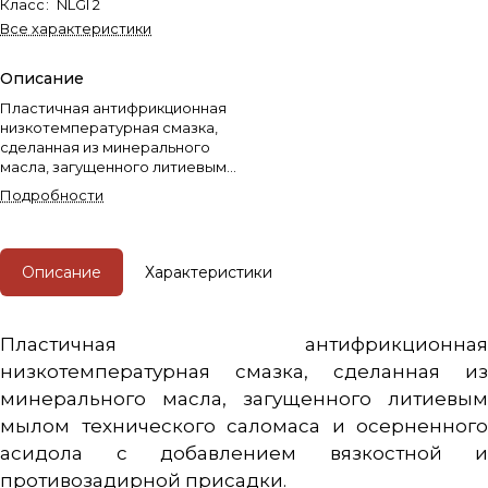
Класс
:
NLGI 2
Все характеристики
Описание
Пластичная антифрикционная
низкотемпературная смазка,
сделанная из минерального
масла, загущенного литиевым
мылом технического саломаса
Подробности
и осерненного асидола с
добавлением вязкостной и
противозадирной присадки.
Описание
Характеристики
Пластичная антифрикционная
низкотемпературная смазка, сделанная из
минерального масла, загущенного литиевым
мылом технического саломаса и осерненного
асидола с добавлением вязкостной и
противозадирной присадки.