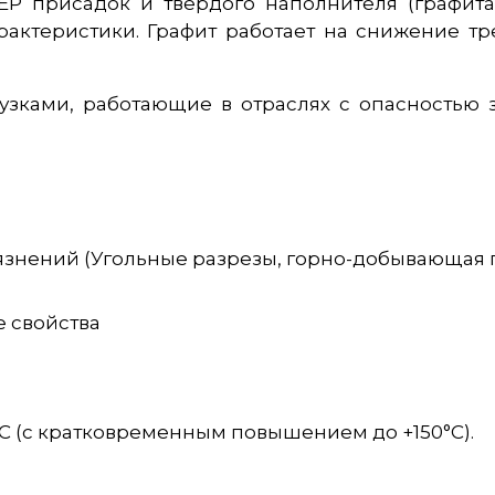
Р присадок и твердого наполнителя (графита
арактеристики. Графит работает на снижение 
зками, работающие в отраслях с опасностью з
рязнений (Угольные разрезы, горно-добывающа
 свойства
°С (с кратковременным повышением до +150°С).