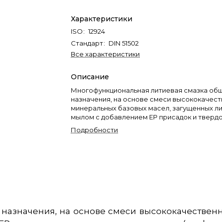
Характеристики
ISO
:
12924
Стандарт
:
DIN 51502
Все характеристики
Описание
Многофункциональная литиевая смазка об
назначения, на основе смеси высококачес
минеральных базовых масел, загущенных л
мылом с добавлением ЕР присадок и тверд
наполнителя (графита), улучающих эксплуа
Подробности
свойства.
назначения, на основе смеси высококачествен