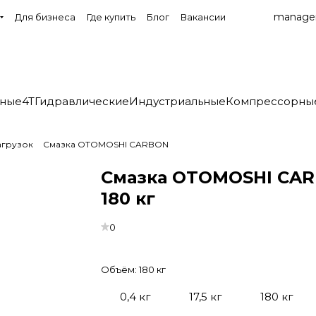
manage
Для бизнеса
Где купить
Блог
Вакансии
нные
4T
Гидравлические
Индустриальные
Компрессорны
агрузок
Смазка OTOMOSHI CARBON
Смазка OTOMOSHI CAR
180 кг
0
Объём:
180 кг
0,4 кг
17,5 кг
180 кг