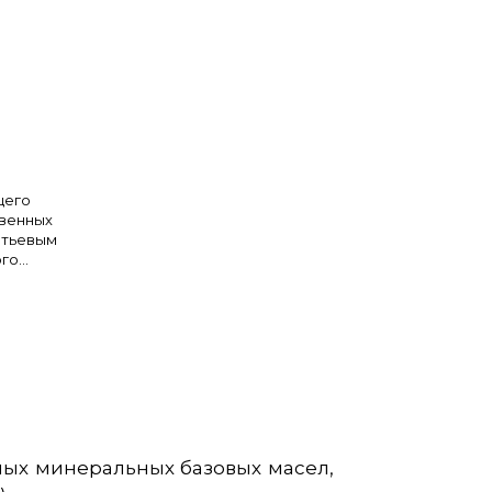
щего
твенных
итьевым
ого
тационные
ных минеральных базовых масел,