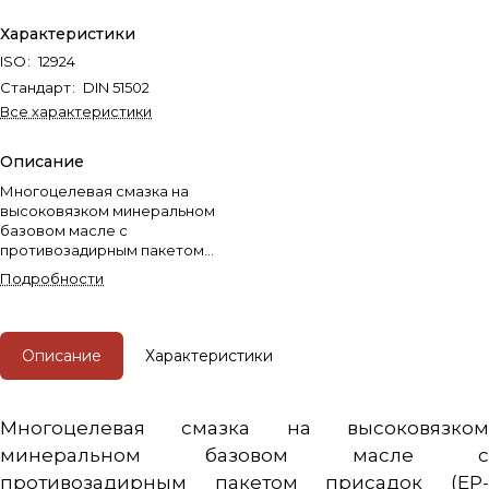
Характеристики
ISO
:
12924
Стандарт
:
DIN 51502
Все характеристики
Описание
Многоцелевая смазка на
высоковязком минеральном
базовом масле с
противозадирным пакетом
присадок (EP-присадок) и
Подробности
твердого наполнителя
(дисульфида молибдена), на
основе литиевого комплекса
предназначена для смазки
Описание
Характеристики
узлов трения, работающих в при
высоких температурах и
сверхвысоких нагрузках.
Многоцелевая смазка на высоковязком
минеральном базовом масле с
противозадирным пакетом присадок (EP-