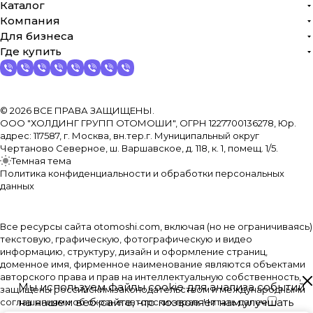
Каталог
Компания
Для бизнеса
Где купить
© 2026 ВСЕ ПРАВА ЗАЩИЩЕНЫ.
ООО "ХОЛДИНГ ГРУПП ОТОМОШИ", ОГРН 1227700136278, Юр.
адрес: 117587, г. Москва, вн.тер.г. Муниципальный округ
Чертаново Северное, ш. Варшавское, д. 118, к. 1, помещ. 1/5.
Темная тема
Политика конфиденциальности и обработки персональных
данных
Все ресурсы сайта otomoshi.com, включая (но не ограничиваясь)
текстовую, графическую, фотографическую и видео
информацию, структуру, дизайн и оформление страниц,
доменное имя, фирменное наименование являются объектами
авторского права и прав на интеллектуальную собственность,
Мы используем файлы cookie для анализа событий
защищены российским законодательством и международными
на нашем веб-сайте, что позволяет нам улучшать
соглашениями об охране авторских прав.
Читать далее