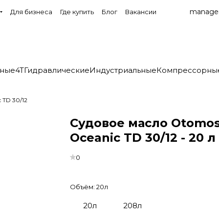
manage
Для бизнеса
Где купить
Блог
Вакансии
нные
4T
Гидравлические
Индустриальные
Компрессорны
 TD 30/12
Судовое масло Otomos
Oceanic TD 30/12 - 20 л
0
Объём:
20л
20л
208л