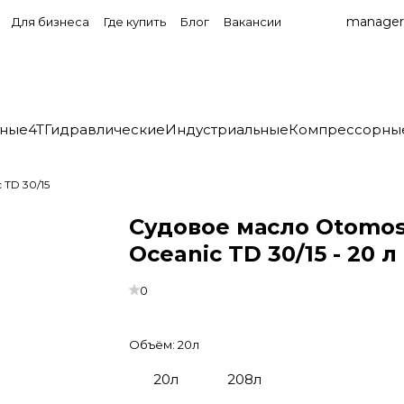
manager
Для бизнеса
Где купить
Блог
Вакансии
нные
4T
Гидравлические
Индустриальные
Компрессорны
 TD 30/15
Судовое масло Otomos
Oceanic TD 30/15 - 20 л
0
Объём:
20л
20л
208л