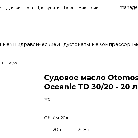
manage
Для бизнеса
Где купить
Блог
Вакансии
нные
4T
Гидравлические
Индустриальные
Компрессорны
 TD 30/20
Судовое масло Otomos
Oceanic TD 30/20 - 20 л
0
Объём:
20л
20л
208л