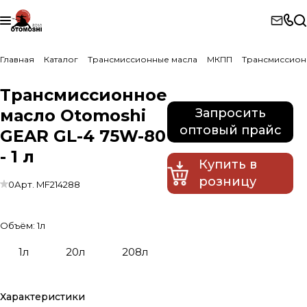
Главная
Каталог
Трансмиссионные масла
МКПП
Трансмиссион
Трансмиссионное
масло Otomoshi
Запросить
оптовый прайс
GEAR GL-4 75W-80
- 1 л
Купить в
розницу
0
Арт.
MF214288
Объём:
1л
1л
20л
208л
Характеристики