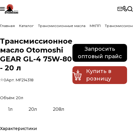
Главная
Каталог
Трансмиссионные масла
МКПП
Трансмиссион
Трансмиссионное
масло Otomoshi
Запросить
оптовый прайс
GEAR GL-4 75W-80
- 20 л
Купить в
розницу
0
Арт.
MF214318
Объём:
20л
1л
20л
208л
Характеристики