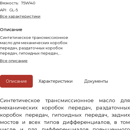
Вязкость
:
75W140
API
:
GL-5
Все характеристики
Описание
Синтетическое трансмиссионное
масло для механических коробок
передач, раздаточных коробок
передач, гипоидных передач,
задних мостов и всех типов
Все описание
дифференциалов, в том числе и
для дифференциалов
повышенного трения, где
требуется масло "Limited Slip Oil
Описание
Характеристики
Документы
API GL5".
Синтетическое трансмиссионное масло для
механических коробок передач, раздаточных
коробок передач, гипоидных передач, задних
мостов и всех типов дифференциалов, в том
числе и для дифференциалов повышенного