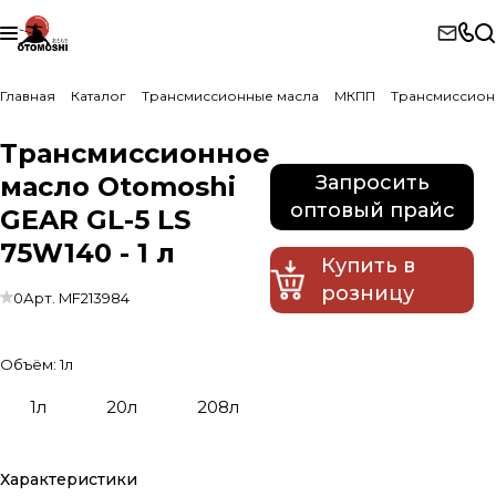
Главная
Каталог
Трансмиссионные масла
МКПП
Трансмиссионн
Трансмиссионное
масло Otomoshi
Запросить
оптовый прайс
GEAR GL-5 LS
75W140 - 1 л
Купить в
розницу
0
Арт.
MF213984
Объём:
1л
1л
20л
208л
Характеристики