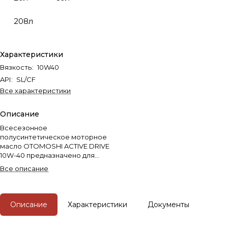
208л
Характеристики
Вязкость
:
10W40
API
:
SL/CF
Все характеристики
Описание
Всесезонное
полусинтетическое моторное
масло OTOMOSHI ACTIVE DRIVE
10W-40 предназначено для
бензиновых и дизельных
Все описание
двигателей легковых
автомобилей, микроавтобусов,
внедорожников и легких
грузовиков.
Описание
Характеристики
Документы