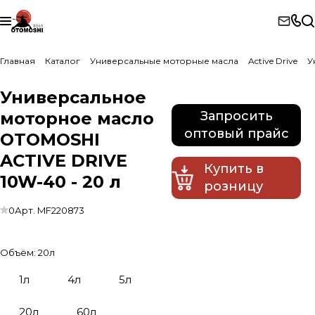
Главная
Каталог
Универсальные моторные масла
Active Drive
У
Универсальное
моторное масло
Запросить
оптовый прайс
OTOMOSHI
ACTIVE DRIVE
Купить в
10W-40 - 20 л
розницу
0
Арт.
MF220873
Объём:
20л
1л
4л
5л
20л
60л