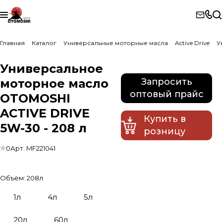
Главная
Каталог
Универсальные моторные масла
Active Drive
У
Универсальное
моторное масло
Запросить
оптовый прайс
OTOMOSHI
ACTIVE DRIVE
Купить в
5W-30 - 208 л
розницу
0
Арт.
MF221041
Объём:
208л
1л
4л
5л
20л
60л