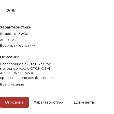
208л
Характеристики
Вязкость
:
5W30
API
:
SL/CF
Все характеристики
Описание
Всесезонное синтетическое
моторное масло OTOMOSHI
ACTIVE DRIVE 5W-30
предназначено для бензиновых
и дизельных двигателей
Все описание
легковых автомобилей,
микроавтобусов,
внедорожников и легких
грузовиков.
Описание
Характеристики
Документы