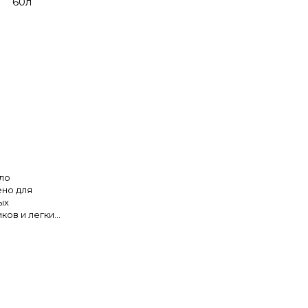
60л
ло
ено для
ых
ков и легких