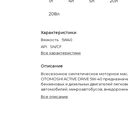
1л
4л
5л
20л
208л
Характеристики
Вязкость
:
5W40
API
:
SN/CF
Все характеристики
Описание
Всесезонное синтетическое моторное мас
OTOMOSHI ACTIVE DRIVE 5W-40 предназнач
бензиновых и дизельных двигателей легков
автомобилей, микроавтобусов, внедорожни
грузовиков.
Все описание