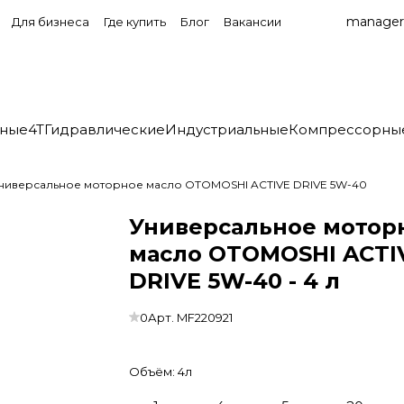
manager
Для бизнеса
Где купить
Блог
Вакансии
нные
4T
Гидравлические
Индустриальные
Компрессорны
ниверсальное моторное масло OTOMOSHI ACTIVE DRIVE 5W-40
Универсальное мотор
масло OTOMOSHI ACTI
DRIVE 5W-40 - 4 л
0
Арт.
MF220921
Объём:
4л