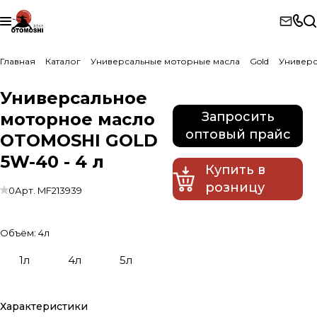
Главная
Каталог
Универсальные моторные масла
Gold
Универ
Универсальное
моторное масло
Запросить
оптовый прайс
OTOMOSHI GOLD
5W-40 - 4 л
Купить в
розницу
0
Арт.
MF213939
Объём:
4л
1л
4л
5л
Характеристики