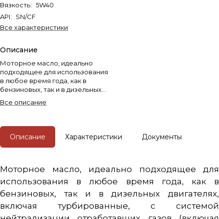
Вязкость
:
5W40
API
:
SN/CF
Все характеристики
Описание
Моторное масло, идеально
подходящее для использования
в любое время года, как в
бензиновых, так и в дизельных
двигателях, включая
Все описание
турбированные, с системой
нейтрализации отработавших
газов (включая DPF) или без
нее.
Описание
Характеристики
Документы
Моторное масло, идеально подходящее для
использования в любое время года, как в
бензиновых, так и в дизельных двигателях,
включая турбированные, с системой
нейтрализации отработавших газов (включая