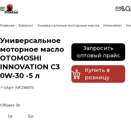
Главная
Каталог
Универсальные моторные масла
Innovation
Ун
Универсальное
моторное масло
Запросить
оптовый прайс
OTOMOSHI
INNOVATION C3
Купить в
0W-30 -5 л
розницу
0
Арт.
MF218675
Объём:
5л
1л
5л