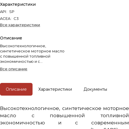
Характеристики
API
:
SP
ACEA
:
C3
Все характеристики
Описание
Высокотехнологичное,
синтетическое моторное масло
с повышенной топливной
экономичностью и с
современным низкозольным
Все описание
пакетом присадок (Low SAPS)
для бензиновых и дизельных
двигателей, включая двигатели
с сажевыми фильтрами (TFSI, FSI,
Описание
Характеристики
Документы
GDI, TDI и др.).
Высокотехнологичное, синтетическое моторное
масло с повышенной топливной
экономичностью и с современным