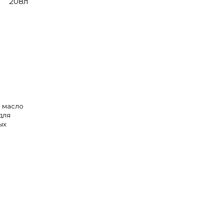
208л
 масло
для
ых