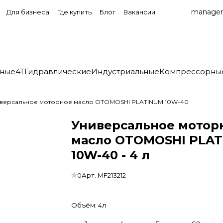
manager
Для бизнеса
Где купить
Блог
Вакансии
нные
4T
Гидравлические
Индустриальные
Компрессорны
версальное моторное масло OTOMOSHI PLATINUM 10W-40
Универсальное мотор
масло OTOMOSHI PLA
10W-40 - 4 л
0
Арт.
MF213212
Объём:
4л