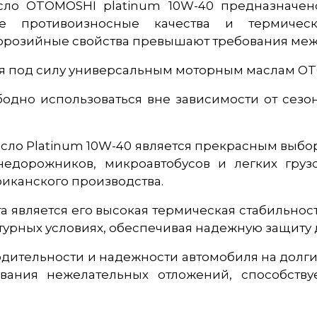
сло OTOMOSHI platinum 10W-40 предназначен
ие противоизносные качества и термичес
ррозийные свойства превышают требования ме
рая под силу универсальным моторным маслам OT
дно использоваться вне зависимости от сезона
сло Platinum 10W-40 является прекрасным выбо
недорожников, микроавтобусов и легких груз
риканского производства.
а является его высокая термическая стабильнос
урных условиях, обеспечивая надежную защиту д
водительности и надежности автомобиля на долги
ования нежелательных отложений, способств