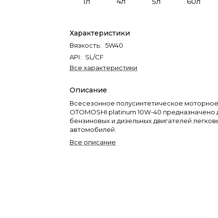
1л
4л
5л
60л
Характеристики
Вязкость
:
5W40
API
:
SL/CF
Все характеристики
Описание
Всесезонное полусинтетическое моторное
OTOMOSHI platinum 10W-40 предназначено 
бензиновых и дизельных двигателей легков
автомобилей.
Все описание