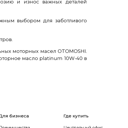
розию и износ важных деталей
ежным выбором для заботливого
тров.
льных моторных масел OTOMOSHI.
торное масло platinum 10W-40 в
Для бизнеса
Где купить
Преимущества
Центральный офис