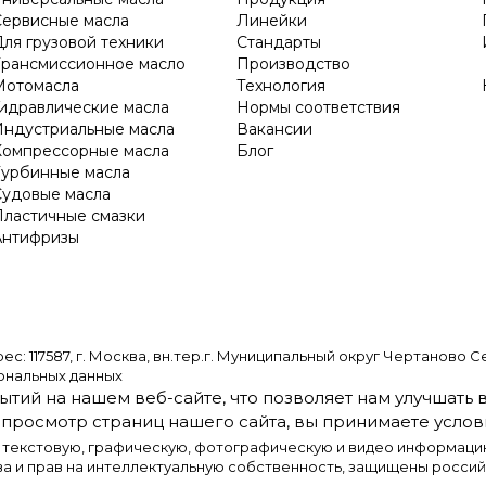
Сервисные масла
Линейки
ля грузовой техники
Стандарты
Трансмиссионное масло
Производство
Мотомасла
Технология
Гидравлические масла
Нормы соответствия
Индустриальные масла
Вакансии
Компрессорные масла
Блог
Турбинные масла
Судовые масла
Пластичные смазки
Антифризы
587, г. Москва, вн.тер.г. Муниципальный округ Чертаново Северно
ональных данных
ытий на нашем веб-сайте, что позволяет нам улучшать
просмотр страниц нашего сайта, вы принимаете услови
) текстовую, графическую, фотографическую и видео информацию
а и прав на интеллектуальную собственность, защищены росси