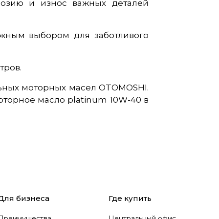
розию и износ важных деталей
ежным выбором для заботливого
тров.
льных моторных масел OTOMOSHI.
торное масло platinum 10W-40 в
Для бизнеса
Где купить
Преимущества
Центральный офис