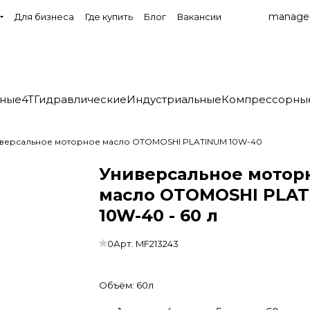
manage
Для бизнеса
Где купить
Блог
Вакансии
нные
4T
Гидравлические
Индустриальные
Компрессорны
версальное моторное масло OTOMOSHI PLATINUM 10W-40
Универсальное мотор
масло OTOMOSHI PLA
10W-40 - 60 л
0
Арт.
MF213243
Объём:
60л