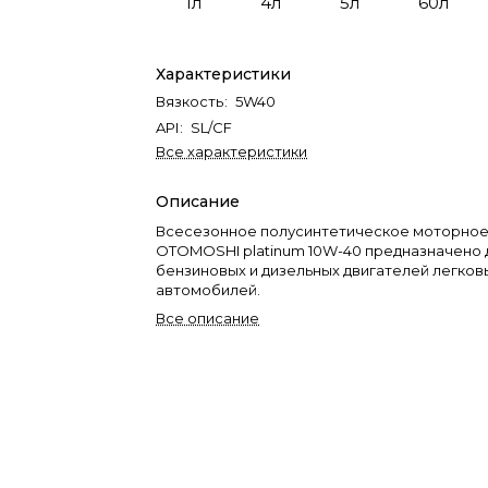
1л
4л
5л
60л
Характеристики
Вязкость
:
5W40
API
:
SL/CF
Все характеристики
Описание
Всесезонное полусинтетическое моторное
OTOMOSHI platinum 10W-40 предназначено 
бензиновых и дизельных двигателей легков
автомобилей.
Все описание