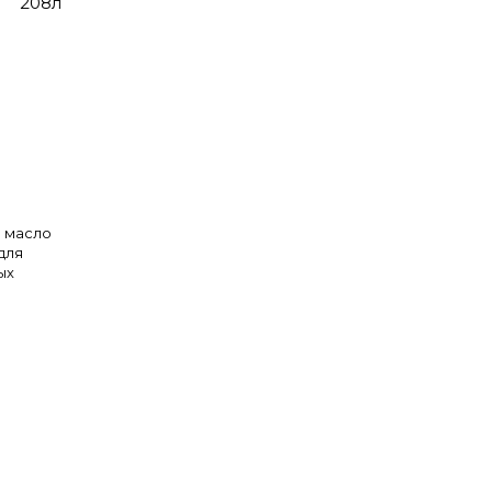
208л
 масло
для
ых