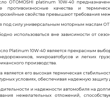
сло OTOMOSHI platinum 10W-40 предназначен
ие противоизносные качества и термичес
ррозийные свойства превышают требования ме
рая под силу универсальным моторным маслам OT
дно использоваться вне зависимости от сезона
сло Platinum 10W-40 является прекрасным выбо
недорожников, микроавтобусов и легких груз
риканского производства.
а является его высокая термическая стабильнос
урных условиях, обеспечивая надежную защиту д
водительности и надежности автомобиля на долги
ования нежелательных отложений, способств