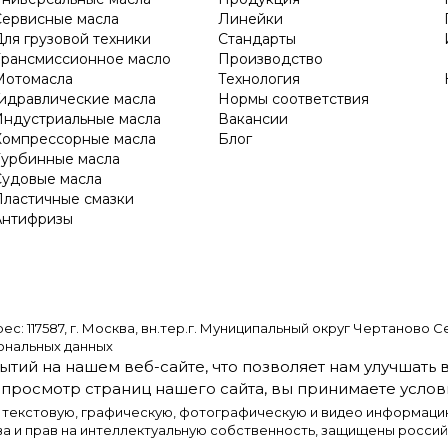
Сервисные масла
Линейки
ля грузовой техники
Стандарты
Трансмиссионное масло
Производство
Мотомасла
Технология
Гидравлические масла
Нормы соответствия
Индустриальные масла
Вакансии
Компрессорные масла
Блог
Турбинные масла
Судовые масла
Пластичные смазки
Антифризы
587, г. Москва, вн.тер.г. Муниципальный округ Чертаново Северно
ональных данных
ытий на нашем веб-сайте, что позволяет нам улучшать
просмотр страниц нашего сайта, вы принимаете услови
) текстовую, графическую, фотографическую и видео информацию
а и прав на интеллектуальную собственность, защищены росси